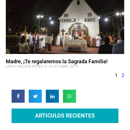
Madre, ¡Te regalaremos la Sagrada Familia!
LICHI Y NELSON PÉREZ
10 OCTUBRE, 2019
1
2
ARTICULOS RECIENTES