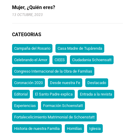
Mujer, ¿Quién eres?
13 OCTUBRE, 2023
CATEGORIAS
Campaña del Rosario
Casa Madre de Tupârenda
Celebrando el Amor
CIEES
Ciudadania Schoensatt
Congreso Internacional de la Obra de Familias
Coronación 2020
Desde nuestra Fe
Destacado
Editorial
El Santo Padre explica
Entrada a la revista
Experiencias
Formación Schoenstatt
Fortalecelicimiento Matrimonial de Schoenstatt
Historia de nuestra Familia
Homilías
Iglesia