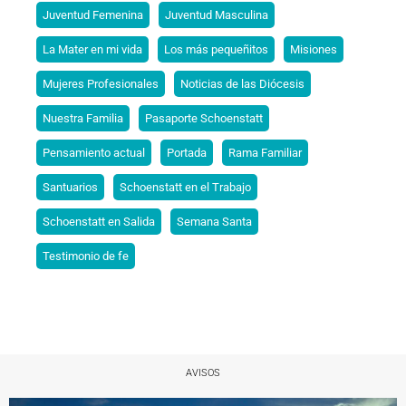
Juventud Femenina
Juventud Masculina
La Mater en mi vida
Los más pequeñitos
Misiones
Mujeres Profesionales
Noticias de las Diócesis
Nuestra Familia
Pasaporte Schoenstatt
Pensamiento actual
Portada
Rama Familiar
Santuarios
Schoenstatt en el Trabajo
Schoenstatt en Salida
Semana Santa
Testimonio de fe
AVISOS