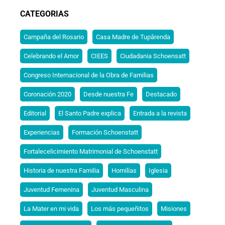
CATEGORIAS
Campaña del Rosario
Casa Madre de Tupârenda
Celebrando el Amor
CIEES
Ciudadania Schoensatt
Congreso Internacional de la Obra de Familias
Coronación 2020
Desde nuestra Fe
Destacado
Editorial
El Santo Padre explica
Entrada a la revista
Experiencias
Formación Schoenstatt
Fortalecelicimiento Matrimonial de Schoenstatt
Historia de nuestra Familia
Homilías
Iglesia
Juventud Femenina
Juventud Masculina
La Mater en mi vida
Los más pequeñitos
Misiones