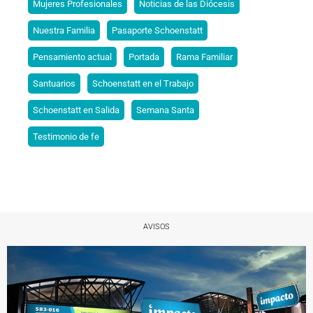
Mujeres Profesionales
Noticias de las Diócesis
Nuestra Familia
Pasaporte Schoenstatt
Pensamiento actual
Portada
Rama Familiar
Santuarios
Schoenstatt en el Trabajo
Schoenstatt en Salida
Semana Santa
Testimonio de fe
AVISOS