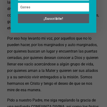
las actitudes. Y oro por todos aquellos que en el plan
divino de Dios pueden tener un matrimonio
consagrado, disfrutar y valorar todos los sacramentos,
¡Suscribite!
gozar de una familia unida y que así sea hasta la
eternidad de acuerdo a su voluntad.
Por eso hoy levanto mi voz, por aquellos que no lo
pueden hacer, por los marginados y auto marginados,
por quienes buscan un lugar y encuentran las puertas
cerradas, por quienes desean conocer a Dios y quieren
llenar ese vacío acercándose a algún grupo de vida,
por quienes aman a la Mater y quieren ser sus aliados
y a su servicio vivir entregados a la misión. Somos
hermanos en Cristo y tengo el deseo de que se nos
mire de esa manera.
Pido a nuestro Padre, me siga regalando la gracia de
una profunda CONFIANZA DIVINA, así como los frutos