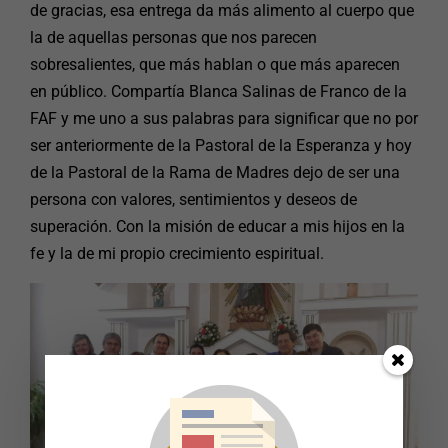
de gracias, esa entrega da más alimento al cuerpo que
la de aquellas personas que nos parecen
sobresalientes, que más hablan o que más aparecen
en público. Compartía Blanca Salinas de Franco de la
FAF y me uno a sus palabras para significar que no por
ser anteriormente de la Pastoral de la Esperanza y hoy
de la Pastoral de la Rama de Madres dejo de ser una
persona con valores, sentimientos y deseos de
superación. Con la misión de educar a mis hijos en la
fe y la de mi propio crecimiento espiritual.