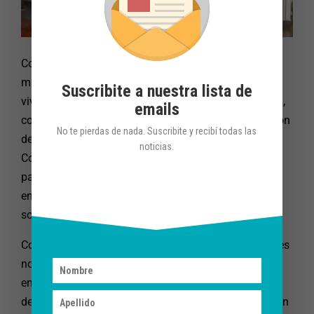
Con la esperanza de que muchos sientan la
misericordia de Dios en sus vidas como lo aprendí,
Suscribite a nuestra lista de
vivo desde lo Espiritual tanto la Comunión en la Misa,
emails
como esa Alianza de Amor con María en la renovación
No te pierdas de nada. Suscribite y recibí todas las
de cada 18 aportando al Capital de Gracias.
noticias.
Conquistando mi Santuario Corazón y el Santuario
para tantas familias en el Sur, camino con amor,
entrega y humidad. Entregando todo lo que cargo, lo
soporto con amor y alegría.
Comprendo desde el fondo de mi corazón que quienes
no han pasado por situaciones similares, no pueden
entender el valor de una mirada amable, una palabra
de aliento, un abrazo de cobijamiento, la sinceridad en